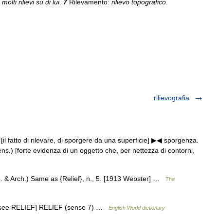
molti
rilievi
su
di
lui
.
7
Rilevamento:
rilievo
topografico
.
rilievografia
 a. [il fatto di rilevare, di sporgere da una superficie] ▶◀ sporgenza.
ns.) [forte evidenza di un oggetto che, per nettezza di contorni,
ulp. & Arch.) Same as {Relief}, n., 5. [1913 Webster] …
The
] [It: see RELIEF] RELIEF (sense 7) …
English World dictionary