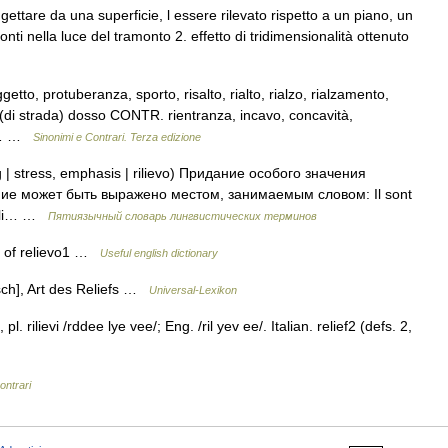
gettare da una superficie, l essere rilevato rispetto a un piano, un
monti nella luce del tramonto 2. effetto di tridimensionalità ottenuto
to, protuberanza, sporto, risalto, rialto, rialzo, rialzamento,
 (di strada) dosso CONTR. rientranza, incavo, concavità,
o,… …
Sinonimi e Contrari. Terza edizione
 | stress, emphasis | rilievo) Придание особого значения
ние может быть выражено местом, занимаемым словом: Il sont
 joli… …
Пятиязычный словарь лингвистических терминов
nt of relievo1 …
Useful english dictionary
isch], Art des Reliefs …
Universal-Lexikon
l. rilievi /rddee lye vee/; Eng. /ril yev ee/. Italian. relief2 (defs. 2,
ontrari