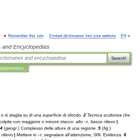
Remember this site
Embed dictionaries into your website
EN
s and Encyclopedias
Search!
Interpretations
o
si
staglia
su
di
una
superficie
di
sfondo
.
2
Tecnica
scultorea
che
colpite
con
maggiore
o
minore
stacco:
alto
–
r
,
basso
rilievo
|
4
(
geogr
.
)
Complesso
delle
alture
di
una
regione
.
5
(
fig
.
)
rilievo
|
Mettere
in
–
r
,
segnalare
all
'
attenzione
;
SIN
.
Evidenza
.
6