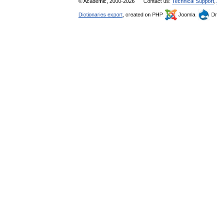
© Academic, 2000-2026
Contact us:
Technical Support
,
Dictionaries export
, created on PHP,
Joomla,
Dr