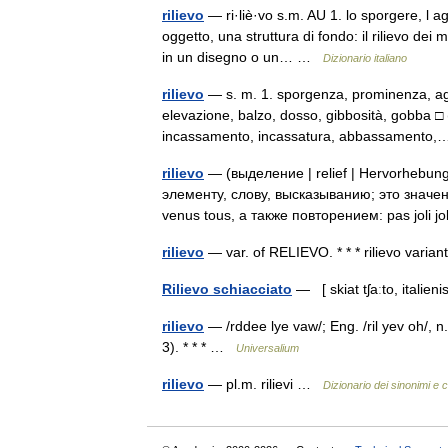
rilievo
— ri·liè·vo s.m. AU 1. lo sporgere, l ag
oggetto, una struttura di fondo: il rilievo dei 
in un disegno o un… …
Dizionario italiano
rilievo
— s. m. 1. sporgenza, prominenza, agget
elevazione, balzo, dosso, gibbosità, gobba □
incassamento, incassatura, abbassament
rilievo
— (выделение | relief | Hervorhebung
элементу, слову, высказыванию; это значе
venus tous, а также повторением: pas joli
rilievo
— var. of RELIEVO. * * * rilievo varia
Rilievo schiacciato
— [ skiat tʃaːto, italien
rilievo
— /rddee lye vaw/; Eng. /ril yev oh/, n., p
3). * * * …
Universalium
rilievo
— pl.m. rilievi …
Dizionario dei sinonimi e c