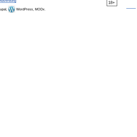
Advertising
18+
upal,
WordPress, MODx.