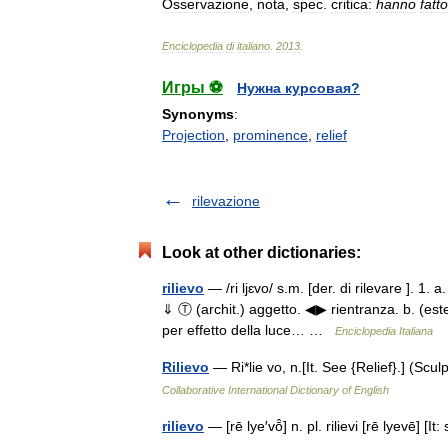
Osservazione
,
nota
,
spec
.
critica:
hanno
fatto
Enciclopedia
di
italiano
.
2013
.
Игры ⚽
Нужна курсовая?
Synonyms
:
Projection
,
prominence
,
relief
rilevazione
Look at other dictionaries:
rilievo
— /ri ljɛvo/ s.m. [der. di rilevare ]. 1.
⇓ Ⓣ (archit.) aggetto. ◀▶ rientranza. b. (este
per effetto della luce… …
Enciclopedia Italiana
Rilievo
— Ri*lie vo, n.[It. See {Relief}.] (Sc
Collaborative International Dictionary of English
rilievo
— [rē lye′vō̂] n. pl. rilievi [rē lyevē