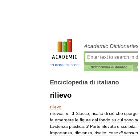
Academic Dictionarie
en-academic.com
Enciclopedia di italiano
Enciclopedia di italiano
rilievo
rilievo
rilievo
s
.
m
.
1
Stacco
,
risalto
di
ciò
che
sporge
fa
emergere
le
figure
dal
fondo
su
cui
sono
s
Evidenza
plastica
.
3
Parte
rilevata
o
scolpita
.
Importanza
,
rilevanza
,
risalto:
cose
di
nessun